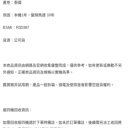
產地：泰國
保固：本機1年，變頻馬達 10年
BSMI：R3D387
貨源：公司貨
本商品資訊由網路及官網收集彙整而成，僅供參考，如有更新或異動不另
外通知，正確商品資訊及規格以實機為準。
鑑賞期非試用期，產品一經拆箱、插電及使用皆會影響您退貨權利。
廢四機回收資訊：
如需回收廢四機請於下單時備註，如未於訂單備註，後續需另派工收回將