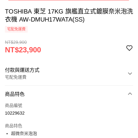
TOSHIBA 東芝 17KG 旗艦直立式鍍膜奈米泡洗
衣機 AW-DMUH17WATA(SS)
宅配免運費
NT$29,900
NT$23,900
付款與運送方式
宅配免運費
付款方式
商品特色
信用卡一次付款
商品編號
信用卡分期付款
10229632
3 期 0 利率 每期
NT$7,966
21家銀行
商品特色
合作金庫商業銀行
第一商業銀行
LINE Pay
超微奈米泡泡
華南商業銀行
彰化商業銀行