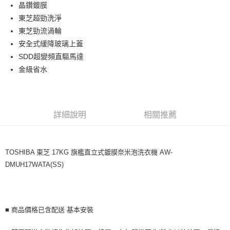
晶鑽鍍膜
Apple Pay
上海商業儲蓄銀行
台北富邦商業銀行
國泰世華商業銀行
兆豐國際商業銀行
東芝超勁洗淨
街口支付
臺灣中小企業銀行
台中商業銀行
東芝勁流渦輪
匯豐（台灣）商業銀行
華泰商業銀行
安全式緩降玻璃上蓋
悠遊付
聯邦商業銀行
遠東國際商業銀行
SDD超變頻直驅馬達
元大商業銀行
永豐商業銀行
全盈+PAY
金級省水
玉山商業銀行
星展（台灣）商業銀行
台新國際商業銀行
中國信託商業銀行
AFTEE先享後付
台灣樂天信用卡公司
相關說明
【關於「AFTEE先享後付」】
ATM付款
詳細說明
相關推薦
AFTEE先享後付是「在收到商品之後才付款」的支付方式。 讓您購物簡單
便利好安心！
１．簡單：不需註冊會員、不需綁卡、不需儲值。
運送方式
２．便利：只要手機號碼，簡訊認證，即可結帳。
TOSHIBA 東芝 17KG 旗艦直立式鍍膜奈米泡洗衣機 AW-
３．安心：先確認商品／服務後，再付款。
宅配
DMUH17WATA(SS)
免運費
【「AFTEE先享後付」結帳流程】
１．於結帳方式選擇「AFTEE先享後付」後，將跳轉至「AFTEE先享後付」
原廠配送
結帳頁面，進行簡訊認證並確認金額後，即可完成結帳。
２．訂單成立數日內，您將收到繳費通知簡訊。
免運費
３．收到繳費通知簡訊後14天內，點擊此簡訊中的連結，可透過四大超商／
■ 商品價格已含配送 基本安裝
ATM／網路銀行／等多元方式進行付款，方視為交易完成。
※ 請注意：結帳手續完成當下不需立刻繳費，但若您需要取消訂單，請聯絡