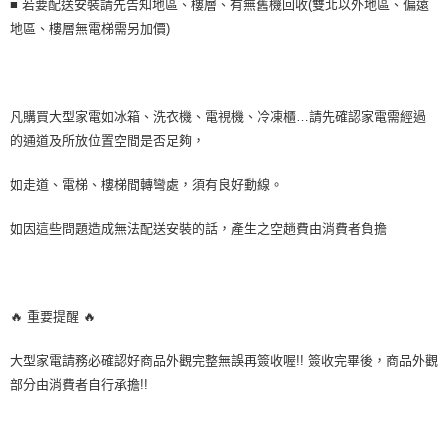
■ 若要配送安裝請先告知地區、樓層、有無舊機回收(雙北以外地區、偏遠
購買商品的店家。未經商家同意取消之訂單仍視為有效，需透過AFTEE先享
地區、樓層無電梯需另加價)
後付繳納相關費用。
※ 交易是否成功請以「AFTEE先享後付 」之結帳頁面顯示為準，若有關於
是否繳費成功／繳費後需取消欲退款等相關疑問，請聯繫「AFTEE先享後付
客戶支援中心」
https://netprotections.freshdesk.com/support/home
凡購買大型家電如冰箱、洗衣機、電視機、冷凍櫃…請先確認家電需經過
【注意事項】
１．透過由恩沛科技股份有限公司提供之「AFTEE先享後付」服務完成之交
的通道及所放位置空間是否足夠，
易，需依本服務之必要範圍內提供個人資料，並將交易相關給付款項請求債
權轉讓予恩沛科技股份有限公司。
如走道、電梯、樓梯間轉彎處，須有良好動線。
２．關於個人資料處理事宜，請瀏覽以下網址：
https://aftee.tw/terms/#terms3
如因這些問題造成無法配送安裝的話，產生之空趟費由消費者負擔
３．未成年的使用者請事先徵得法定代理人或監護人之同意方可使用
「AFTEE先享後付」，若未經同意申辦者引起之損失，本公司不負相關責
任。
４．使用「AFTEE先享後付」時，將依據個別帳號之用戶狀況，依本公司即
時審查核予不同之上限額度；若仍有額度不足之情形，本公司將視審查結果
🔥 重要提醒 🔥
請求用戶進行身份認證。
５．嚴禁一人註冊多個帳號或使用他人資訊註冊。若發現惡意使用之情形，
恩沛科技股份有限公司將有權停止該用戶之使用額度並採取法律行動。
大型家電請務必確認好商品外觀完整無誤再簽收喔!! 簽收完畢後，商品外觀
部分由消費者自行承擔!!