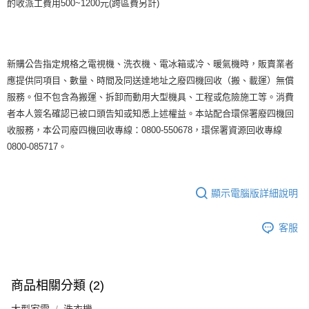
酌收派工費用500~1200元(跨區費另計)
新購公告指定規格之電視機、洗衣機、電冰箱或冷、暖氣機時，販賣業者
應提供同項目、數量、時間及同送達地址之廢四機回收（搬、載運）無償
服務。但不包含為搬運、拆卸而動用大型機具、工程或危險施工等。消費
者本人簽名確認已被口頭告知或知悉上述權益。本站配合環保署廢四機回
收服務，本公司廢四機回收專線：0800-550678，環保署資源回收專線
0800-085717。
顯示電腦版詳細說明
客服
商品相關分類 (2)