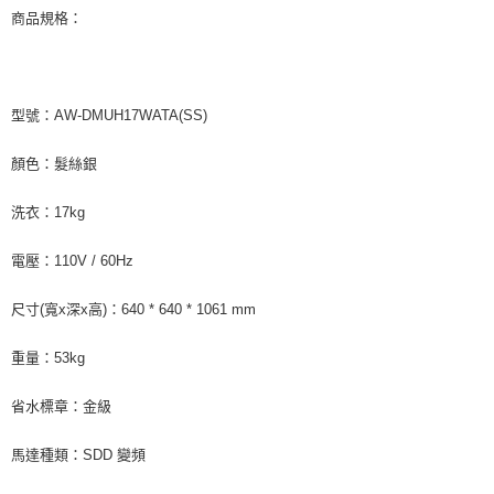
商品規格：
型號：AW-DMUH17WATA(SS)
顏色：髮絲銀
洗衣：17kg
電壓：110V / 60Hz
尺寸(寬x深x高)：640 * 640 * 1061 mm
重量：53kg
省水標章：金級
馬達種類：SDD 變頻