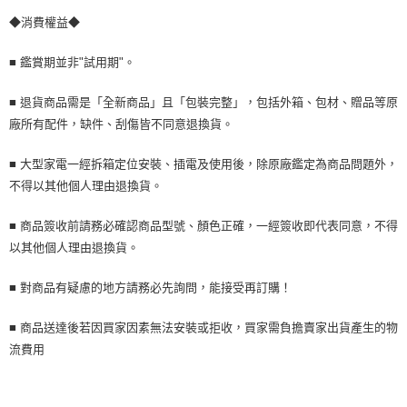
◆消費權益◆
■ 鑑賞期並非"試用期"。
■ 退貨商品需是「全新商品」且「包裝完整」，包括外箱、包材、贈品等原
廠所有配件，缺件、刮傷皆不同意退換貨。
■ 大型家電一經拆箱定位安裝、插電及使用後，除原廠鑑定為商品問題外，
不得以其他個人理由退換貨。
■ 商品簽收前請務必確認商品型號、顏色正確，一經簽收即代表同意，不得
以其他個人理由退換貨。
■ 對商品有疑慮的地方請務必先詢問，能接受再訂購！
■ 商品送達後若因買家因素無法安裝或拒收，買家需負擔賣家出貨產生的物
流費用