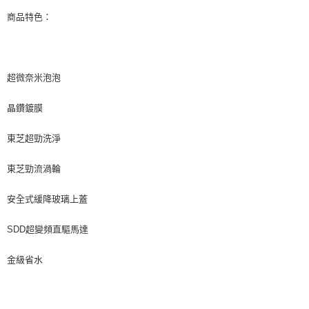
商品特色：
超微奈米泡泡
晶鑽鍍膜
東芝超勁洗淨
東芝勁流渦輪
安全式緩降玻璃上蓋
SDD超變頻直驅馬達
金級省水