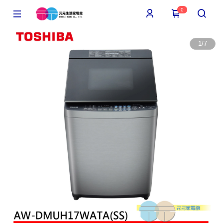
0
1
/
7