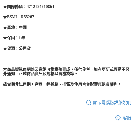
★國際條碼：4712124210864
★BSMI：R55287
★產地：中國
★保固：1年
★貨源：公司貨
本商品資訊由網路及官網收集彙整而成，僅供參考，如有更新或異動不另
外通知，正確商品資訊及規格以實機為準。
鑑賞期非試用期，產品一經拆箱、插電及使用皆會影響您退貨權利。
顯示電腦版詳細說明
客服