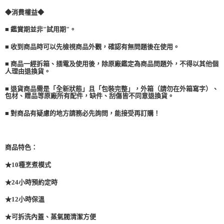
購買商品的店家。未經商家同意取消之訂單仍視為有效，需透過AFTEE先享
◆消費權益◆
後付繳納相關費用。
※ 交易是否成功請以「AFTEE先享後付 」之結帳頁面顯示為準，若有關於
■ 鑑賞期並非"試用期"。
是否繳費成功／繳費後需取消欲退款等相關疑問，請聯繫「AFTEE先享後付
客戶支援中心」
https://netprotections.freshdesk.com/support/home
■ 收到商品時可以先檢視商品外觀，確認有無問題後在使用。
【注意事項】
■ 商品一經拆箱、插電及使用後，除原廠鑑定為商品問題外，不得以其他個
１．透過由恩沛科技股份有限公司提供之「AFTEE先享後付」服務完成之交
人理由退換貨。
易，需依本服務之必要範圍內提供個人資料，並將交易相關給付款項請求債
權轉讓予恩沛科技股份有限公司。
■ 退貨商品需是「全新狀態」且「包裝完整」，外箱（請勿在外箱寫字）、
包材、贈品等原廠所有配件，缺件、刮傷皆不同意退換貨。
２．關於個人資料處理事宜，請瀏覽以下網址：
https://aftee.tw/terms/#terms3
■ 對商品有疑慮的地方請務必先詢問，能接受再訂購！
３．未成年的使用者請事先徵得法定代理人或監護人之同意方可使用
「AFTEE先享後付」，若未經同意申辦者引起之損失，本公司不負相關責
任。
４．使用「AFTEE先享後付」時，將依據個別帳號之用戶狀況，依本公司即
商品特色：
時審查核予不同之上限額度；若仍有額度不足之情形，本公司將視審查結果
請求用戶進行身份認證。
★10種烹煮模式
５．嚴禁一人註冊多個帳號或使用他人資訊註冊。若發現惡意使用之情形，
恩沛科技股份有限公司將有權停止該用戶之使用額度並採取法律行動。
★24小時預約定時
★12小時保溫
★可拆洗內蓋、蒸氣閥清潔方便