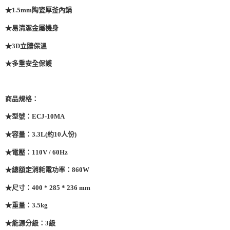
★1.5mm陶瓷厚釜內鍋
★易清潔金屬機身
★3D立體保溫
★多重安全保護
商品規格：
★型號：ECJ-10MA
★容量：3.3L(約10人份)
★電壓：110V / 60Hz
★總額定消耗電功率：860W
★尺寸：400 * 285 * 236 mm
★重量：3.5kg
★能源分級：3級