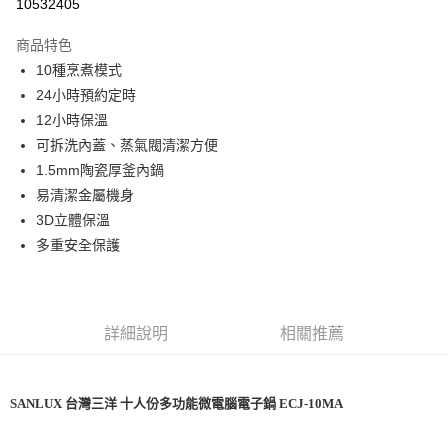
10532405
Apple Pay
上海商業儲蓄銀行
台北富邦商業銀行
國泰世華商業銀行
兆豐國際商業銀行
商品特色
街口支付
臺灣中小企業銀行
台中商業銀行
10種烹煮模式
匯豐（台灣）商業銀行
華泰商業銀行
悠遊付
24小時預約定時
聯邦商業銀行
遠東國際商業銀行
元大商業銀行
永豐商業銀行
12小時保溫
全盈+PAY
玉山商業銀行
星展（台灣）商業銀行
可拆洗內蓋、蒸氣閥清潔方便
台新國際商業銀行
中國信託商業銀行
AFTEE先享後付
1.5mm陶瓷厚釜內鍋
台灣樂天信用卡公司
相關說明
易清潔金屬機身
【關於「AFTEE先享後付」】
3D立體保溫
ATM付款
AFTEE先享後付是「在收到商品之後才付款」的支付方式。 讓您購物簡單
便利好安心！
多重安全保護
１．簡單：不需註冊會員、不需綁卡、不需儲值。
運送方式
２．便利：只要手機號碼，簡訊認證，即可結帳。
３．安心：先確認商品／服務後，再付款。
宅配
免運費
詳細說明
相關推薦
【「AFTEE先享後付」結帳流程】
１．於結帳方式選擇「AFTEE先享後付」後，將跳轉至「AFTEE先享後付」
結帳頁面，進行簡訊認證並確認金額後，即可完成結帳。
２．訂單成立數日內，您將收到繳費通知簡訊。
SANLUX 台灣三洋 十人份多功能微電腦電子鍋 ECJ-10MA
３．收到繳費通知簡訊後14天內，點擊此簡訊中的連結，可透過四大超商／
ATM／網路銀行／等多元方式進行付款，方視為交易完成。
※ 請注意：結帳手續完成當下不需立刻繳費，但若您需要取消訂單，請聯絡