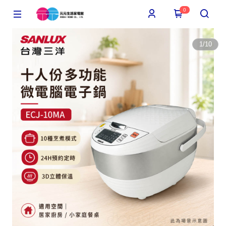
0
1
/
10