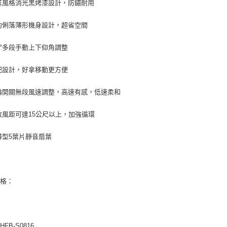
業風格消光黑烤漆設計，防鏽耐用
約俐落薄形機身設計，超省空間
20°多段手動上下仰角調整
把設計，好拿移動更方便
輪開關無段風速調整，高速有感，低速柔和
效風距可達15公尺以上，加強循環
薄型5葉片靜音扇葉
規格：
FB-S0816