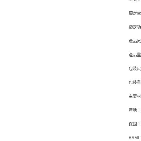
額定電壓
額定功
產品尺寸：
產品重
包裝尺寸：
包裝重
主要材
產地：
保固
BSMI