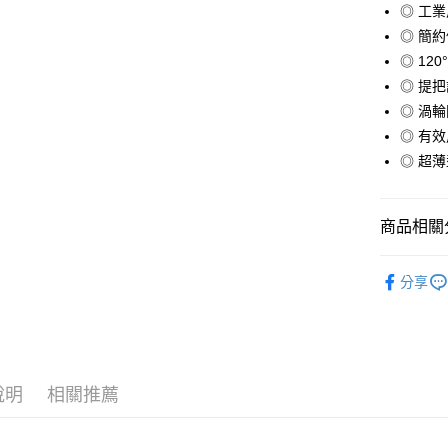
玉山商
◎ 工
台新國
AFTEE先
◎ 簡
台灣樂
相關說明
◎ 12
【關於「A
ATM付款
AFTEE
◎ 提
便利好安
◎ 渦
１．簡單
◎ 有
２．便利
運送方式
３．安心
◎ 超
宅配
【「AFT
免運費
１．於結帳
商品相關分
付」結帳
２．訂單
涼夏家電
３．收到繳
分享
／ATM／
依品牌分
※ 請注意
絡購買商品
先享後付
※ 交易是
是否繳費成
付客戶支
說明
相關推薦
【注意事
１．透過由