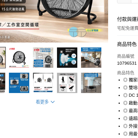
付款與運
宅配免運
付款方式
商品特色
信用卡一
商品編號
10796531
信用卡分
商品特色
3 期 
◎ 獨
合作金
◎ 雙
LINE Pay
華南商
◎ DC
Apple Pay
上海商
看更多
◎ 啟動
國泰世
◎ 最高
街口支付
臺灣中
◎ 遠
匯豐（
悠遊付
聯邦商
◎ 外
元大商
全盈+PAY
◎ 用