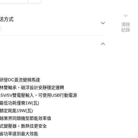
送方式
清除
費
紀錄
次付款
期付款
0 利率 每期
NT$660
21家銀行
家研發DC直流變頻馬達
庫商業銀行
第一商業銀行
培林雙軸承，磁浮設計安靜穩定運轉
業銀行
彰化商業銀行
 15V/5V雙電壓輸入，可使用USB行動電源
業儲蓄銀行
台北富邦商業銀行
最低功耗僅需1W(瓦)
華商業銀行
兆豐國際商業銀行
額定耗能19W(瓦)
小企業銀行
台中商業銀行
超越業界同類機型節能效率值
台灣）商業銀行
華泰商業銀行
業銀行
遠東國際商業銀行
接式變壓器，散熱佳更安全
業銀行
永豐商業銀行
最省功率達到最大效能