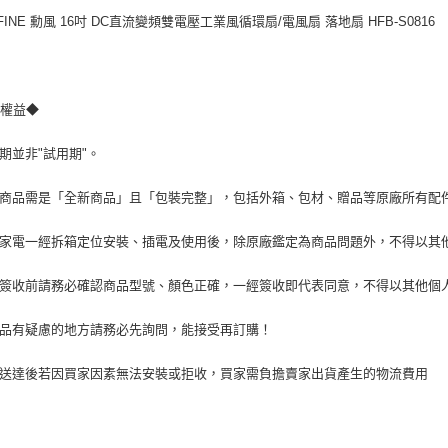
交易，需
FINE 勳風 16吋 DC直流變頻雙電壓工業風循環扇/電風扇 落地扇 HFB-S0816
求債權轉
２．關於
https://aft
３．未成
「AFTE
費權益◆
任。
４．使用「
賞期並非"試用期"。
即時審查
結果請求
５．嚴禁
貨商品需是「全新商品」且「包裝完整」，包括外箱、包材、贈品等原廠所有配
形，恩沛
動。
型家電一經拆箱定位安裝、插電及使用後，除原廠鑑定為商品問題外，不得以其
品簽收前請務必確認商品型號、顏色正確，一經簽收即代表同意，不得以其他個
商品有疑慮的地方請務必先詢問，能接受再訂購！
品送達後若因買家因素無法安裝或拒收，買家需負擔賣家出貨產生的物流費用