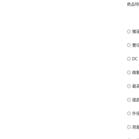
商品
◎ 獨
◎ 雙
◎ D
◎ 啟
◎ 最
◎ 遠
◎ 外
◎ 用