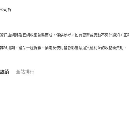
：公司貨
品資訊由網路及官網收集彙整而成，僅供參考，如有更新或異動不另外通知，正
期非試用期，產品一經拆箱、插電及使用皆會影響您退貨權利並酌收整新費用。
熱銷
全站排行