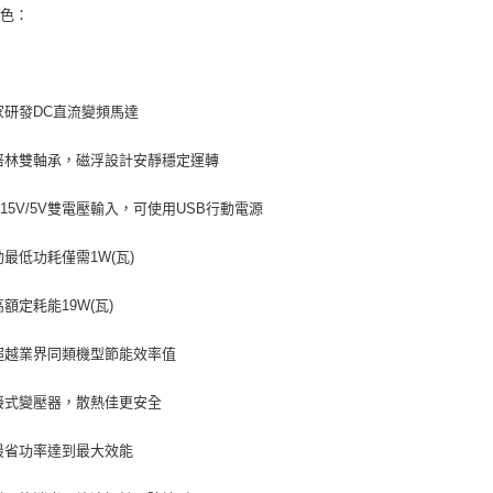
特色：
家研發DC直流變頻馬達
培林雙軸承，磁浮設計安靜穩定運轉
C 15V/5V雙電壓輸入，可使用USB行動電源
動最低功耗僅需1W(瓦)
高額定耗能19W(瓦)
超越業界同類機型節能效率值
接式變壓器，散熱佳更安全
最省功率達到最大效能