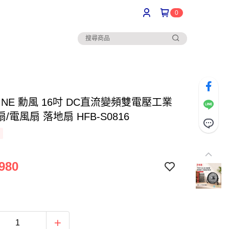
0
FINE 勳風 16吋 DC直流變頻雙電壓工業
/電風扇 落地扇 HFB-S0816
980