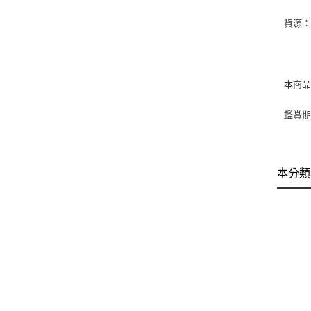
貨源
本商
鑑賞
本分類