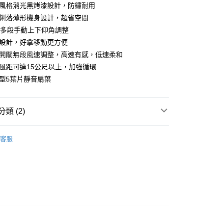
業銀行
星展（台灣）商業銀行
業風格消光黑烤漆設計，防鏽耐用
際商業銀行
中國信託商業銀行
享後付
約俐落薄形機身設計，超省空間
天信用卡公司
0°多段手動上下仰角調整
FTEE先享後付」】
先享後付是「在收到商品之後才付款」的支付方式。 讓您購物簡單
把設計，好拿移動更方便
心！
輪開關無段風速調整，高速有感，低速柔和
：不需註冊會員、不需綁卡、不需儲值。
效風距可達15公尺以上，加強循環
：只要手機號碼，簡訊認證，即可結帳。
：先確認商品／服務後，再付款。
薄型5葉片靜音扇葉
EE先享後付」結帳流程】
方式選擇「AFTEE先享後付」後，將跳轉至「AFTEE先享後
類 (2)
頁面，進行簡訊認證並確認金額後，即可完成結帳。
成立數日內，您將收到繳費通知簡訊。
費通知簡訊後14天內，點擊此簡訊中的連結，可透過四大超商
工業扇/桌扇
客服
網路銀行／等多元方式進行付款，方視為交易完成。
類
SUPAFINE 勳風
：結帳手續完成當下不需立刻繳費，但若您需要取消訂單，請聯
的店家。未經商家同意取消之訂單仍視為有效，需透過AFTEE
繳納相關費用。
否成功請以「AFTEE先享後付 」之結帳頁面顯示為準，若有關於
功／繳費後需取消欲退款等相關疑問，請聯繫「AFTEE先享後
援中心」
https://netprotections.freshdesk.com/support/home
項】
恩沛科技股份有限公司提供之「AFTEE先享後付」服務完成之