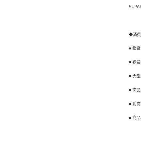
SUPA
◆消
■ 鑑
■ 退
■ 大
■ 商
■ 對
■ 商