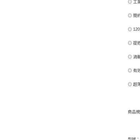
◎ 工
◎ 簡
◎ 1
◎ 提
◎ 渦
◎ 有
◎ 超
商品
型號：H