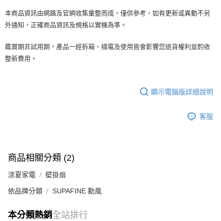
本商品資訊由網路及官網收集彙整而成，僅供參考，如有更新或異動不另
外通知，正確商品資訊及規格以實機為準。
鑑賞期非試用期，產品一經拆箱、插電及使用皆會影響您退貨權利並酌收
整新費用。
顯示電腦版詳細說明
客服
商品相關分類 (2)
涼夏家電
壁掛扇
依品牌分類
SUPAFINE 勳風
本分類熱銷
全站排行