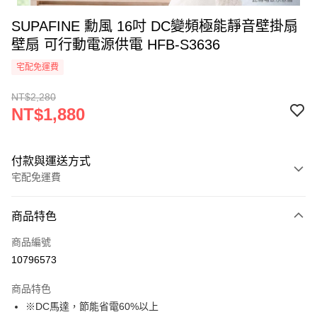
SUPAFINE 勳風 16吋 DC變頻極能靜音壁掛扇
壁扇 可行動電源供電 HFB-S3636
宅配免運費
NT$2,280
NT$1,880
付款與運送方式
宅配免運費
付款方式
商品特色
信用卡一次付款
商品編號
信用卡分期付款
10796573
3 期 0 利率 每期
NT$626
21家銀行
商品特色
合作金庫商業銀行
第一商業銀行
LINE Pay
※DC馬達，節能省電60%以上
華南商業銀行
彰化商業銀行