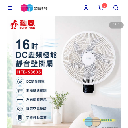
0
1
/
11