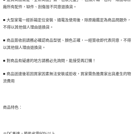
購買商品的店家。未經商家同意取消之訂單仍視為有效，需透過AFTEE先享
廠所有配件，缺件、刮傷皆不同意退換貨。
後付繳納相關費用。
※ 交易是否成功請以「AFTEE先享後付 」之結帳頁面顯示為準，若有關於
■ 大型家電一經拆箱定位安裝、插電及使用後，除原廠鑑定為商品問題外，
是否繳費成功／繳費後需取消欲退款等相關疑問，請聯繫「AFTEE先享後付
客戶支援中心」
https://netprotections.freshdesk.com/support/home
不得以其他個人理由退換貨。
【注意事項】
■ 商品簽收前請務必確認商品型號、顏色正確，一經簽收即代表同意，不得
１．透過由恩沛科技股份有限公司提供之「AFTEE先享後付」服務完成之交
易，需依本服務之必要範圍內提供個人資料，並將交易相關給付款項請求債
以其他個人理由退換貨。
權轉讓予恩沛科技股份有限公司。
２．關於個人資料處理事宜，請瀏覽以下網址：
■ 對商品有疑慮的地方請務必先詢問，能接受再訂購！
https://aftee.tw/terms/#terms3
３．未成年的使用者請事先徵得法定代理人或監護人之同意方可使用
■ 商品送達後若因買家因素無法安裝或拒收，買家需負擔賣家出貨產生的物
「AFTEE先享後付」，若未經同意申辦者引起之損失，本公司不負相關責
任。
流費用
４．使用「AFTEE先享後付」時，將依據個別帳號之用戶狀況，依本公司即
時審查核予不同之上限額度；若仍有額度不足之情形，本公司將視審查結果
請求用戶進行身份認證。
５．嚴禁一人註冊多個帳號或使用他人資訊註冊。若發現惡意使用之情形，
恩沛科技股份有限公司將有權停止該用戶之使用額度並採取法律行動。
商品特色：
※DC馬達，節能省電60%以上