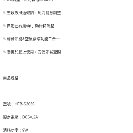
※無段數風速微調，風力隨意調整
※自動左右擺頭/手動俯仰調整
※靜音節能&空氣循環功能二合一
※懸掛於牆上使用，方便節省空間
商品規格：
型號：HFB-S3636
額定電壓：DC5V,2A
消耗功率：9W