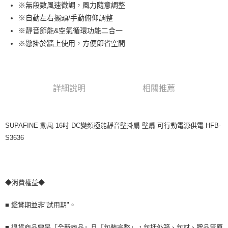
※無段數風速微調，風力隨意調整
Apple Pay
上海商業儲蓄銀行
台北富邦商業銀行
國泰世華商業銀行
兆豐國際商業銀行
※自動左右擺頭/手動俯仰調整
街口支付
臺灣中小企業銀行
台中商業銀行
※靜音節能&空氣循環功能二合一
匯豐（台灣）商業銀行
華泰商業銀行
※懸掛於牆上使用，方便節省空間
悠遊付
聯邦商業銀行
遠東國際商業銀行
元大商業銀行
永豐商業銀行
全盈+PAY
玉山商業銀行
星展（台灣）商業銀行
台新國際商業銀行
中國信託商業銀行
AFTEE先享後付
詳細說明
相關推薦
台灣樂天信用卡公司
相關說明
【關於「AFTEE先享後付」】
ATM付款
AFTEE先享後付是「在收到商品之後才付款」的支付方式。 讓您購物簡單
便利好安心！
SUPAFINE 勳風 16吋 DC變頻極能靜音壁掛扇 壁扇 可行動電源供電 HFB-
１．簡單：不需註冊會員、不需綁卡、不需儲值。
S3636
運送方式
２．便利：只要手機號碼，簡訊認證，即可結帳。
３．安心：先確認商品／服務後，再付款。
宅配
免運費
【「AFTEE先享後付」結帳流程】
１．於結帳方式選擇「AFTEE先享後付」後，將跳轉至「AFTEE先享後付」
◆消費權益◆
結帳頁面，進行簡訊認證並確認金額後，即可完成結帳。
２．訂單成立數日內，您將收到繳費通知簡訊。
■ 鑑賞期並非"試用期"。
３．收到繳費通知簡訊後14天內，點擊此簡訊中的連結，可透過四大超商／
ATM／網路銀行／等多元方式進行付款，方視為交易完成。
※ 請注意：結帳手續完成當下不需立刻繳費，但若您需要取消訂單，請聯絡
■ 退貨商品需是「全新商品」且「包裝完整」，包括外箱、包材、贈品等原