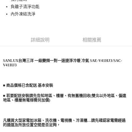
購買商品的店家。未經商家同意取消之訂單仍視為有效，需透過AFTEE先享
負離子清淨功能
後付繳納相關費用。
內外凍結洗淨
※ 交易是否成功請以「AFTEE先享後付 」之結帳頁面顯示為準，若有關於
是否繳費成功／繳費後需取消欲退款等相關疑問，請聯繫「AFTEE先享後付
客戶支援中心」
https://netprotections.freshdesk.com/support/home
【注意事項】
詳細說明
相關推薦
１．透過由恩沛科技股份有限公司提供之「AFTEE先享後付」服務完成之交
易，需依本服務之必要範圍內提供個人資料，並將交易相關給付款項請求債
權轉讓予恩沛科技股份有限公司。
２．關於個人資料處理事宜，請瀏覽以下網址：
SANLUX台灣三洋 一級變頻一對一速捷淨冷暖 冷氣 SAE-V41HJ3/SAC-
https://aftee.tw/terms/#terms3
V41HJ3
３．未成年的使用者請事先徵得法定代理人或監護人之同意方可使用
「AFTEE先享後付」，若未經同意申辦者引起之損失，本公司不負相關責
任。
４．使用「AFTEE先享後付」時，將依據個別帳號之用戶狀況，依本公司即
■ 商品價格已含配送 基本安裝
時審查核予不同之上限額度；若仍有額度不足之情形，本公司將視審查結果
請求用戶進行身份認證。
■ 若要配送安裝請先告知地區、樓層、有無舊機回收(雙北以外地區、偏遠
５．嚴禁一人註冊多個帳號或使用他人資訊註冊。若發現惡意使用之情形，
地區、樓層無電梯需另加價)
恩沛科技股份有限公司將有權停止該用戶之使用額度並採取法律行動。
凡購買大型家電如冰箱、洗衣機、電視機、冷凍櫃…請先確認家電需經過
的通道及所放位置空間是否足夠，