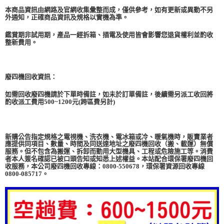
本商品資訊由網路及官網收集彙整而成，僅供參考，如有更新或異動不另
外通知，正確商品資訊及規格以實機為準。
鑑賞期非試用期，產品一經拆箱、插電及使用皆會影響您退貨權利並酌收
整新費用。
廢四機回收資訊：
如需回收廢四機請於下單時備註，如未於訂單備註，後續需另派工收回將
酌收派工費用500~1200元(跨區費另計)
新購公告指定規格之電視機、洗衣機、電冰箱或冷、暖氣機時，販賣業者
應提供同項目、數量、時間及同送達地址之廢四機回收（搬、載運）無償
服務。但不包含為搬運、拆卸而動用大型機具、工程或危險施工等。消費
者本人簽名確認已被口頭告知或知悉上述權益。本站配合環保署廢四機回
收服務，本公司廢四機回收專線：0800-550678，環保署資源回收專線
0800-085717。