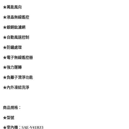
★萬能風向
★液晶無線遙控
★銀銅鈦濾網
★自動風速控制
★防鏽處理
★電子無線遙控器
★強力運轉
★負離子清淨功能
★內外凍結洗淨
商品規格：
★型號
★室內機：SAE-V41HJ3