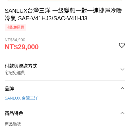
SANLUX台灣三洋 一級變頻一對一速捷淨冷暖
冷氣 SAE-V41HJ3/SAC-V41HJ3
宅配免運費
NT$34,900
NT$29,000
付款與運送方式
宅配免運費
付款方式
品牌
信用卡一次付款
SANLUX 台灣三洋
信用卡分期付款
3 期 0 利率 每期
NT$9,666
21家銀行
商品特色
合作金庫商業銀行
第一商業銀行
LINE Pay
商品編號
華南商業銀行
彰化商業銀行