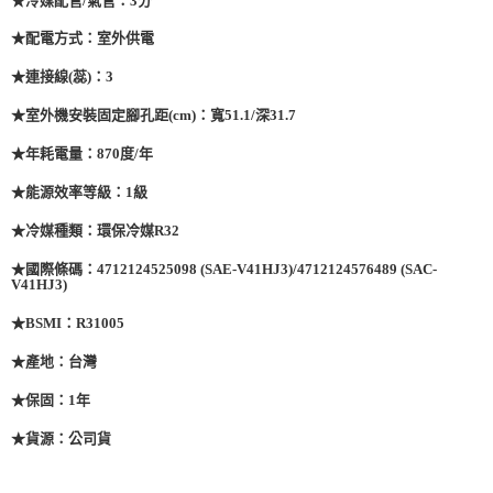
★配電方式：室外供電
★連接線(蕊)：3
★室外機安裝固定腳孔距(cm)：寬51.1/深31.7
★年耗電量：870度/年
★能源效率等級：1級
★冷媒種類：環保冷媒R32
★國際條碼：4712124525098 (SAE-V41HJ3)/4712124576489 (SAC-
V41HJ3)
★BSMI：R31005
★產地：台灣
★保固：1年
★貨源：公司貨