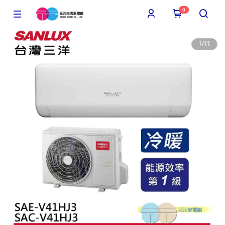
0
1
/
11