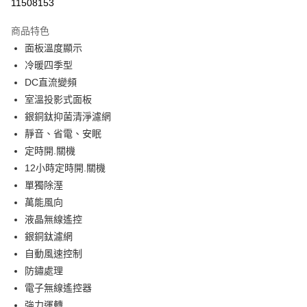
11508153
Apple Pay
上海商業儲蓄銀行
台北富邦商業銀行
國泰世華商業銀行
兆豐國際商業銀行
商品特色
街口支付
臺灣中小企業銀行
台中商業銀行
面板溫度顯示
匯豐（台灣）商業銀行
華泰商業銀行
悠遊付
冷暖四季型
聯邦商業銀行
遠東國際商業銀行
元大商業銀行
永豐商業銀行
DC直流變頻
全盈+PAY
玉山商業銀行
星展（台灣）商業銀行
室溫投影式面板
台新國際商業銀行
中國信託商業銀行
AFTEE先享後付
銀銅鈦抑菌清淨濾網
台灣樂天信用卡公司
相關說明
靜音、省電、安眠
【關於「AFTEE先享後付」】
定時開.關機
ATM付款
AFTEE先享後付是「在收到商品之後才付款」的支付方式。 讓您購物簡單
便利好安心！
12小時定時開.關機
１．簡單：不需註冊會員、不需綁卡、不需儲值。
單獨除溼
運送方式
２．便利：只要手機號碼，簡訊認證，即可結帳。
萬能風向
３．安心：先確認商品／服務後，再付款。
宅配
液晶無線遙控
免運費
【「AFTEE先享後付」結帳流程】
銀銅鈦濾網
１．於結帳方式選擇「AFTEE先享後付」後，將跳轉至「AFTEE先享後付」
自動風速控制
結帳頁面，進行簡訊認證並確認金額後，即可完成結帳。
２．訂單成立數日內，您將收到繳費通知簡訊。
防鏽處理
３．收到繳費通知簡訊後14天內，點擊此簡訊中的連結，可透過四大超商／
電子無線遙控器
ATM／網路銀行／等多元方式進行付款，方視為交易完成。
※ 請注意：結帳手續完成當下不需立刻繳費，但若您需要取消訂單，請聯絡
強力運轉