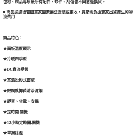
包材、贈品等原廠所有配件，缺件、刮傷皆不同意退換貨。
■ 商品送達後若因買家因素無法安裝或拒收，買家需負擔賣家出貨產生的物
流費用
商品特色：
★面板溫度顯示
★冷暖四季型
★DC直流變頻
★室溫投影式面板
★銀銅鈦抑菌清淨濾網
★靜音、省電、安眠
★定時開.關機
★12小時定時開.關機
★單獨除溼