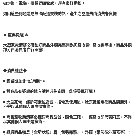
如走道、電梯、樓梯間轉彎處，須有良好動線。
如因這些問題造成無法配送安裝的話，產生之空趟費由消費者負擔
🔥 重要提醒 🔥
大型家電請務必確認好商品外觀完整無誤再簽收喔!! 簽收完畢後，商品外觀
部分由消費者自行承擔!!
◆消費權益◆
■ 鑑賞期並非"試用期"。
■ 對商品有疑慮的地方請務必先詢問，能接受再訂購！
■ 大型家電一經拆箱定位安裝、插電及使用後，除原廠鑑定為商品問題外，
不得以其他個人理由退換貨。
■ 商品簽收前請務必確認商品型號、顏色正確，一經簽收即代表同意，不得
以其他個人理由退換貨。
■ 退貨商品需是「全新狀態」且「包裝完整」，外箱（請勿在外箱寫字）、