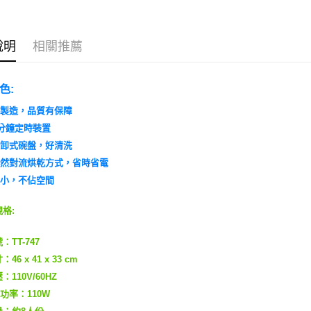
台灣樂
運送方式
宅配
說明
相關推薦
免運費
色:
灣製造，品質有保障
0分鐘定時裝置
拆卸式碗盤，好清洗
自然對流烘乾方式，省時省電
積小，不佔空間
規格:
：TT-747
46 x 41 x 33 cm
：110V/60HZ
功率：110W
量：約8人份