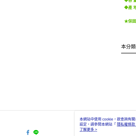
◆產 
★保
本分類
本網站中使用 cookie，欲查詢有關
設定，請參閱本網站「
隱私權條款
使用 cookie。
了解更多 >