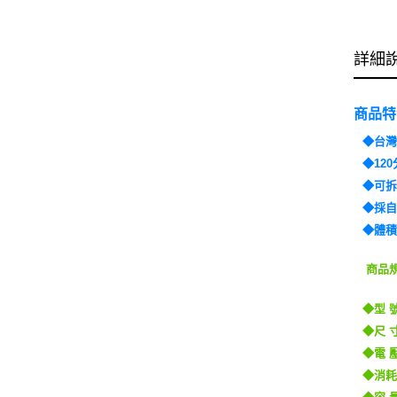
詳細
商品特
◆台
◆12
◆可
◆採
◆體
商品
◆型 號
◆尺 寸：
◆電 壓
◆消耗
◆容 