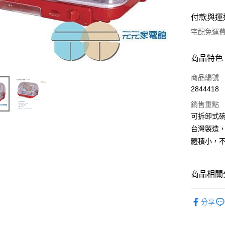
付款與運
宅配免運
付款方式
商品特色
信用卡一
商品編號
2844418
信用卡分
銷售重點
3 期 
可拆卸式
合作金
台灣製造
LINE Pay
華南商
體積小，
Apple Pay
上海商
國泰世
街口支付
臺灣中
商品相關分
匯豐（
悠遊付
聯邦商
廚房家電
元大商
分享
ATM付款
依品牌分
玉山商
台新國