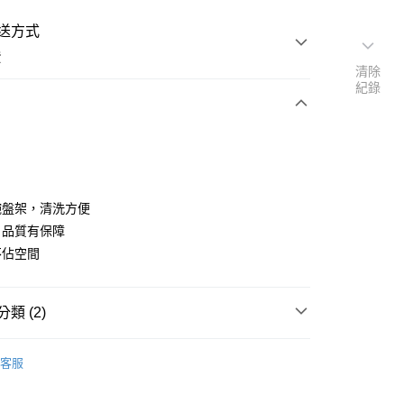
送方式
費
清除
紀錄
次付款
期付款
0 利率 每期
NT$360
21家銀行
碗盤架，清洗方便
庫商業銀行
第一商業銀行
，品質有保障
業銀行
彰化商業銀行
不佔空間
業儲蓄銀行
台北富邦商業銀行
華商業銀行
兆豐國際商業銀行
小企業銀行
台中商業銀行
類 (2)
台灣）商業銀行
華泰商業銀行
業銀行
遠東國際商業銀行
烘碗機
業銀行
永豐商業銀行
客服
類
名象
業銀行
星展（台灣）商業銀行
際商業銀行
中國信託商業銀行