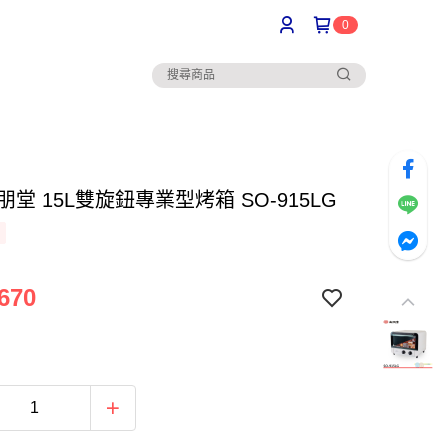
0
尚朋堂 15L雙旋鈕專業型烤箱 SO-915LG
670