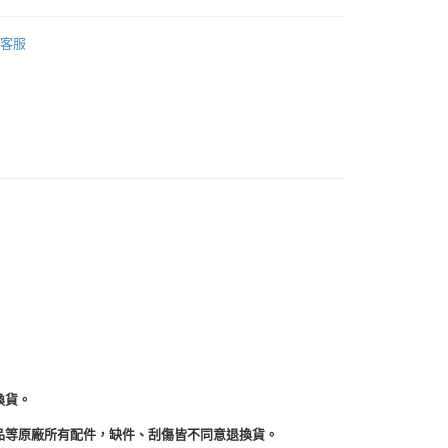
天信用卡公司
小烤箱20L(以下)/烤麵包機
客服
類
SPT 尚朋堂
付款
付款
換貨。
品等原廠所有配件，缺件、刮傷皆不同意退換貨。