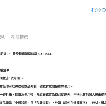
台灣樂
廚房家電
分享
依品牌分
運送方式
全家取貨
免運費
說明
相關推薦
7-11取貨
免運費
宅配
尚朋堂 15L雙旋鈕專業型烤箱 SO-915LG
免運費
費權益◆
賞期並非"試用期"。
到商品時可以先檢視商品外觀，確認有無問題後在使用。
品一經拆箱、插電及使用後，除原廠鑑定為商品問題外，不得以其他個人理由退
貨商品需是「全新狀態」且「包裝完整」，外箱（請勿在外箱寫字）、包材、贈