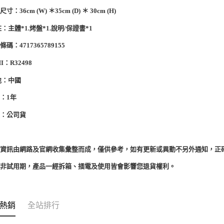
：36cm (W) ＊35cm (D) ＊ 30cm (H)
註：主體*1.烤盤*1.說明/保證書*1
碼：4717365789155
I：R32498
地：中國
：1年
源：公司貨
品資訊由網路及官網收集彙整而成，僅供參考，如有更新或異動不另外通知，正
期非試用期，產品一經拆箱、插電及使用皆會影響您退貨權利。
熱銷
全站排行