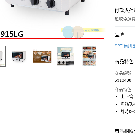
付款與運
超取免運
付款方式
品牌
信用卡一
SPT 尚朋
信用卡分
商品特色
3 期 
商品編號
合作金
超商取貨
5318438
華南商
LINE Pay
上海商
商品特色
國泰世
上下管
Apple Pay
臺灣中
消耗功率
匯豐（
街口支付
計時0~
聯邦商
元大商
悠遊付
玉山商
商品相關分
台新國
ATM付款