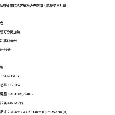
商品有疑慮的地方請務必先詢問，能接受再訂購！
特色：
下管可分開加熱
功率1200W
0~30分
規格：
SO-915LG
功率：1200W
電壓：AC110V／60Hz
：約5.07KG/台
：31.5cm (W) ＊31.8cm (D) ＊ 25.6cm (H)