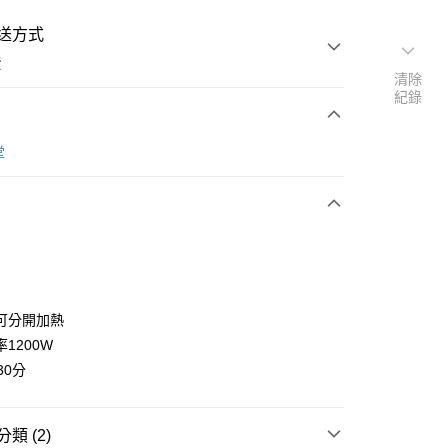
送方式
費
清除
紀錄
次付款
堂
期付款
0 利率 每期
NT$556
21家銀行
庫商業銀行
第一商業銀行
付款
業銀行
彰化商業銀行
業儲蓄銀行
台北富邦商業銀行
華商業銀行
兆豐國際商業銀行
可分開加熱
小企業銀行
台中商業銀行
1200W
台灣）商業銀行
華泰商業銀行
30分
業銀行
遠東國際商業銀行
業銀行
永豐商業銀行
業銀行
星展（台灣）商業銀行
類 (2)
際商業銀行
中國信託商業銀行