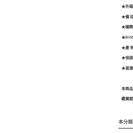
★外箱尺寸
★備 
★國際條
★BSM
★產 
★保固
★貨
本商
鑑賞
本分類