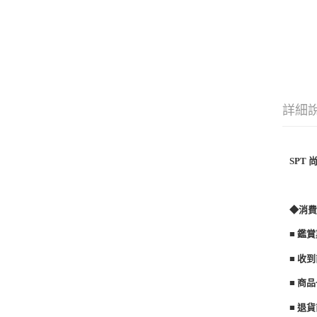
詳細
SPT 
◆消
■ 鑑
■ 收
■ 商
■ 退