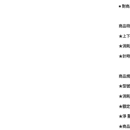
■ 對
商品
★上
★消耗
★計時
商品
★型號：
★消耗
★額定
★淨 重
★商品尺寸