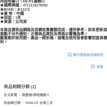
用說明書x1、HEPA濾網x1
★國際條碼：4712124270592
★BSMI：R32251
★產 地：中國
★保固：1年
★貨源：公司貨
本商品資訊由網路及官網收集彙整而成，僅供參考，如有更新或
異動不另外通知，正確商品資訊及規格以實機為準。
鑑賞期非試用期，產品一經拆箱、插電及使用皆會影響您退貨權
利。
顯示電腦版詳細說明
客服
商品相關分類 (2)
生活家電
吸塵器/掃地機器人
依品牌分類
SANLUX 台灣三洋