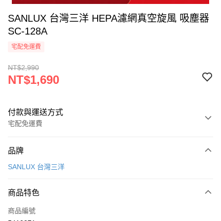
SANLUX 台灣三洋 HEPA濾網真空旋風 吸塵器
SC-128A
宅配免運費
NT$2,990
NT$1,690
付款與運送方式
宅配免運費
付款方式
品牌
信用卡一次付款
SANLUX 台灣三洋
信用卡分期付款
3 期 0 利率 每期
NT$563
21家銀行
商品特色
合作金庫商業銀行
第一商業銀行
LINE Pay
商品編號
華南商業銀行
彰化商業銀行