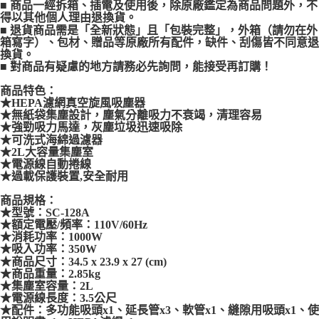
■ 商品一經拆箱、插電及使用後，除原廠鑑定為商品問題外，不
得以其他個人理由退換貨。
■ 退貨商品需是「全新狀態」且「包裝完整」，外箱（請勿在外
箱寫字）、包材、贈品等原廠所有配件，缺件、刮傷皆不同意退
換貨。
■ 對商品有疑慮的地方請務必先詢問，能接受再訂購！
商品特色：
★HEPA濾網真空旋風吸塵器
★無紙袋集塵設計，塵氣分離吸力不衰竭，清理容易
★強勁吸力馬達，灰塵垃圾迅速吸除
★可洗式海綿過濾器
★2L大容量集塵室
★電源線自動捲線
★過載保護裝置,安全耐用
商品規格：
★型號：SC-128A
★額定電壓/頻率：110V/60Hz
★消耗功率：1000W
★吸入功率：350W
★商品尺寸：34.5 x 23.9 x 27 (cm)
★商品重量：2.85kg
★集塵室容量：2L
★電源線長度：3.5公尺
★配件：多功能吸頭x1、延長管x3、軟管x1、縫隙用吸頭x1、使