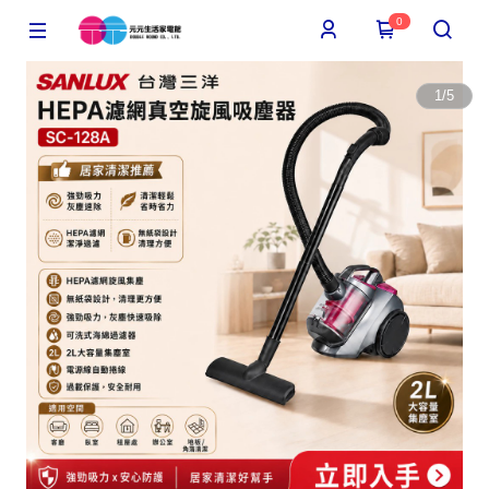
0
1
/
5