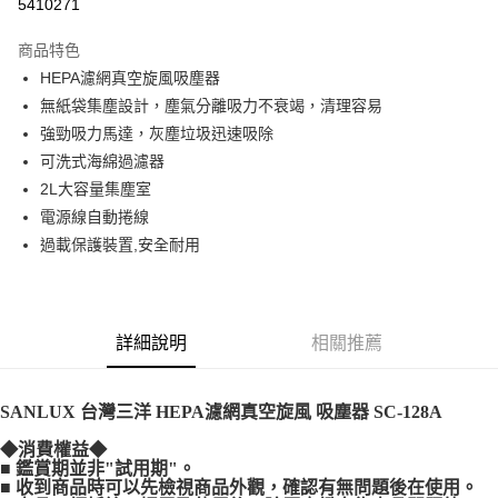
5410271
Apple Pay
上海商業儲蓄銀行
台北富邦商業銀行
國泰世華商業銀行
兆豐國際商業銀行
商品特色
街口支付
臺灣中小企業銀行
台中商業銀行
HEPA濾網真空旋風吸塵器
匯豐（台灣）商業銀行
華泰商業銀行
悠遊付
無紙袋集塵設計，塵氣分離吸力不衰竭，清理容易
聯邦商業銀行
遠東國際商業銀行
元大商業銀行
永豐商業銀行
強勁吸力馬達，灰塵垃圾迅速吸除
ATM付款
玉山商業銀行
星展（台灣）商業銀行
可洗式海綿過濾器
台新國際商業銀行
中國信託商業銀行
2L大容量集塵室
運送方式
台灣樂天信用卡公司
電源線自動捲線
宅配
過載保護裝置,安全耐用
免運費
詳細說明
相關推薦
SANLUX 台灣三洋 HEPA濾網真空旋風 吸塵器 SC-128A
◆消費權益◆
■ 鑑賞期並非"試用期"。
■ 收到商品時可以先檢視商品外觀，確認有無問題後在使用。