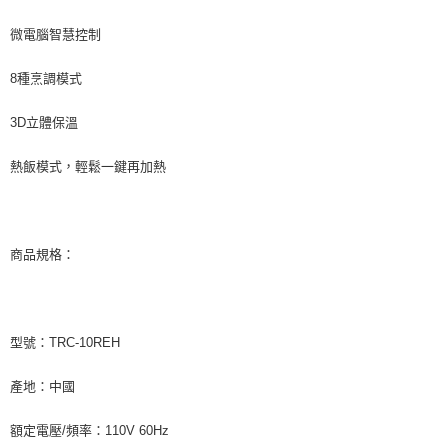
微電腦智慧控制
8種烹調模式
3D立體保溫
熱飯模式，輕鬆一鍵再加熱
商品規格：
型號：TRC-10REH
產地：中國
額定電壓/頻率：110V 60Hz