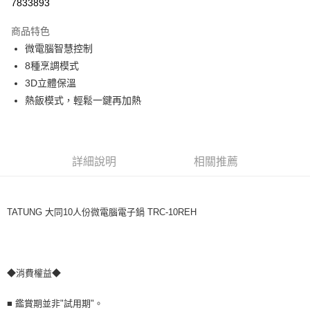
7833893
Apple Pay
上海商業儲蓄銀行
台北富邦商業銀行
國泰世華商業銀行
兆豐國際商業銀行
商品特色
街口支付
臺灣中小企業銀行
台中商業銀行
微電腦智慧控制
匯豐（台灣）商業銀行
華泰商業銀行
悠遊付
8種烹調模式
聯邦商業銀行
遠東國際商業銀行
元大商業銀行
永豐商業銀行
3D立體保溫
ATM付款
玉山商業銀行
星展（台灣）商業銀行
熱飯模式，輕鬆一鍵再加熱
台新國際商業銀行
中國信託商業銀行
運送方式
台灣樂天信用卡公司
宅配
免運費
詳細說明
相關推薦
TATUNG 大同10人份微電腦電子鍋 TRC-10REH
◆消費權益◆
■ 鑑賞期並非"試用期"。