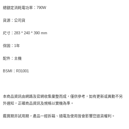
總額定消耗電功率：790W
貨源：公司貨
尺寸：283 * 240 * 390 mm
保固：1年
配件：主機
BSMI：R31001
本商品資訊由網路及官網收集彙整而成，僅供參考，如有更新或異動不另
外通知，正確商品資訊及規格以實機為準。
鑑賞期非試用期，產品一經拆箱、插電及使用皆會影響您退貨權利。