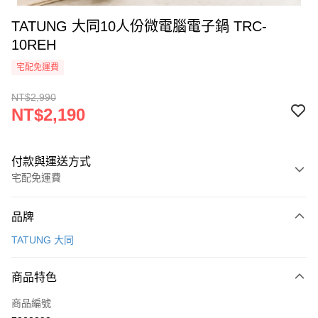
TATUNG 大同10人份微電腦電子鍋 TRC-
10REH
宅配免運費
NT$2,990
NT$2,190
付款與運送方式
宅配免運費
付款方式
品牌
信用卡一次付款
TATUNG 大同
信用卡分期付款
3 期 0 利率 每期
NT$730
21家銀行
商品特色
合作金庫商業銀行
第一商業銀行
LINE Pay
商品編號
華南商業銀行
彰化商業銀行