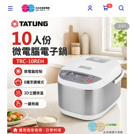
0
1
/
10