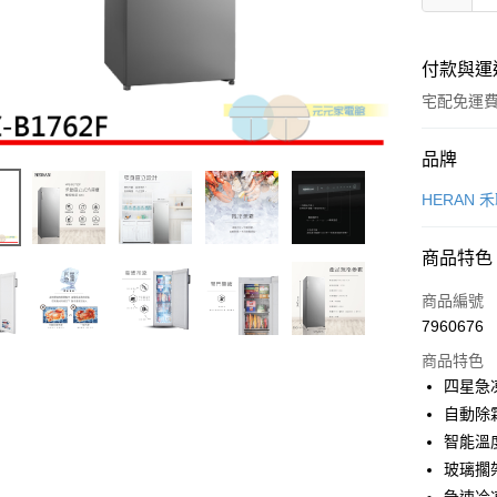
付款與運
宅配免運
付款方式
品牌
信用卡一
HERAN 
信用卡分
商品特色
3 期 
商品編號
合作金
LINE Pay
7960676
華南商
Apple Pay
上海商
商品特色
國泰世
四星急
街口支付
臺灣中
自動除
匯豐（
悠遊付
智能溫
聯邦商
玻璃擱
元大商
ATM付款