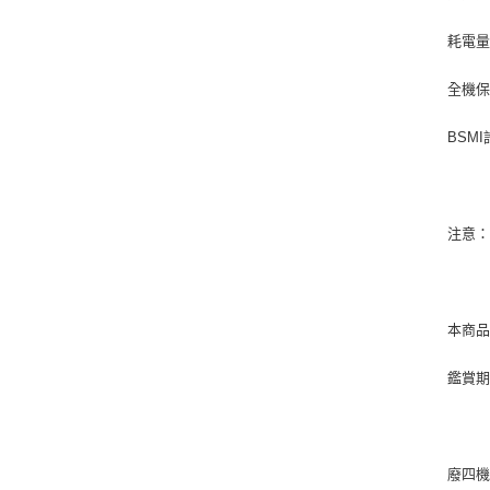
耗電量
全機保
BSMI
注意：
本商
鑑賞
廢四