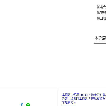
新購
償服
機回收
本分類
本網站中使用 cookie，欲查詢有關
設定，請參閱本網站「
隱私權條款
使用 cookie。
了解更多 >