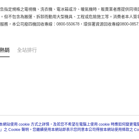
公告指定規格之電視機、洗衣機、電冰箱或冷、暖氣機時，販賣業者應提供同項
務。但不包含為搬運、拆卸而動用大型機具、工程或危險施工等。消費者本人簽
服務，本公司廢四機回收專線：0800-550678，環保署資源回收專線0800-0857
熱銷
全站排行
本網站使用 cookie 方式之詳情，及若您不希望在電腦上使用 cookie 時應如何變更電腦的
」之 Cookie 聲明。您繼續使用本網站即表示您同意本公司得按本網站使用條款之 Coo
關於我們
客服資訊