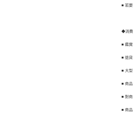
■ 若
◆消
■ 鑑
■ 退
■ 大
■ 商
■ 對
■ 商