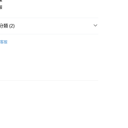
凍
業銀行
星展（台灣）商業銀行
際商業銀行
中國信託商業銀行
報
天信用卡公司
類 (2)
冷凍櫃
客服
類
HERAN 禾聯