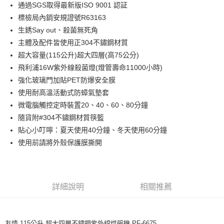
通過SGS取得最新版ISO 9001 認証
Apple Pay
上海商業儲蓄銀行
台北富邦商業銀行
國泰世華商業銀行
兆豐國際商業銀行
標檢局內銷安規證號R63163
街口支付
臺灣中小企業銀行
台中商業銀行
生銹Say out、殺菌無死角
匯豐（台灣）商業銀行
華泰商業銀行
主體及配件皆使用正304不鏽鋼材質
悠遊付
聯邦商業銀行
遠東國際商業銀行
超大容量(115公升)超大四層(高75公分)
元大商業銀行
永豐商業銀行
ATM付款
飛利浦16W紫外線殺菌燈(燈管壽命11000小時)
玉山商業銀行
星展（台灣）商業銀行
強化玻璃門加貼PET防爆安全膜
台新國際商業銀行
中國信託商業銀行
運送方式
台灣樂天信用卡公司
使用耐高溫活動式防蟑氣墊套
宅配
微電腦觸控定時裝置20、40、60、80分鐘
免運費
隨貨附#304不鏽鋼材質筷籃
貼心小叮嚀：夏天使用40分鐘、冬天使用60分鐘
使用前請將外殼保護膜撕開
詳細說明
相關推薦
友情 115公升 超大四層不鏽鋼紫外線烘碗機 PF-6675