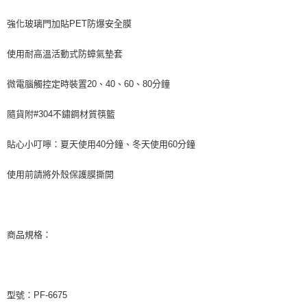
強化玻璃門加貼PET防爆安全膜
使用耐高溫活動式防蟑氣墊套
微電腦觸控定時裝置20、40、60、80分鐘
隨貨附#304不鏽鋼材質筷籃
貼心小叮嚀：夏天使用40分鐘、冬天使用60分鐘
使用前請將外殼保護膜撕開
商品規格：
型號：PF-6675