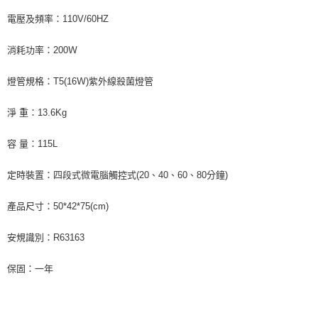
電壓及頻率：110V/60HZ
消耗功率：200Ｗ
燈管規格：T5(16Ｗ)紫外線殺菌燈管
淨 重：13.6Kg
容 量：115L
定時裝置：四段式微電腦觸控式(20、40、60、80分鐘)
產品尺寸：50*42*75(cm)
安規識別：R63163
保固：一年