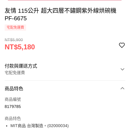
友情 115公升 超大四層不鏽鋼紫外線烘碗機
PF-6675
宅配免運費
NT$5,900
NT$5,180
付款與運送方式
宅配免運費
付款方式
商品特色
信用卡一次付款
商品編號
信用卡分期付款
8179785
3 期 0 利率 每期
NT$1,726
21家銀行
商品特色
合作金庫商業銀行
第一商業銀行
LINE Pay
MIT商品 台灣製造。(02000034)
華南商業銀行
彰化商業銀行