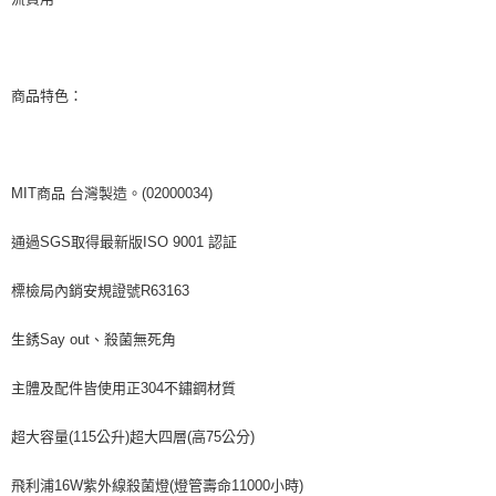
商品特色：
MIT商品 台灣製造。(02000034)
通過SGS取得最新版ISO 9001 認証
標檢局內銷安規證號R63163
生銹Say out、殺菌無死角
主體及配件皆使用正304不鏽鋼材質
超大容量(115公升)超大四層(高75公分)
飛利浦16W紫外線殺菌燈(燈管壽命11000小時)