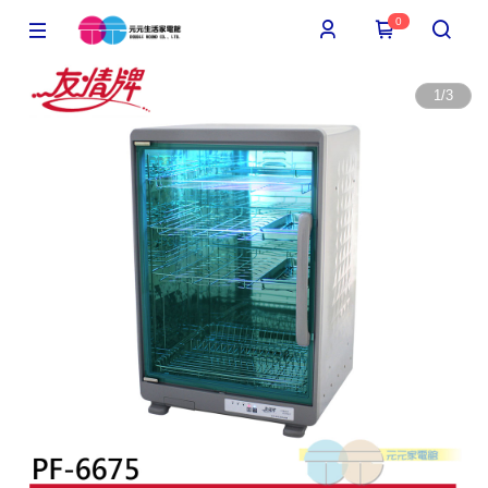
0
1
/
3