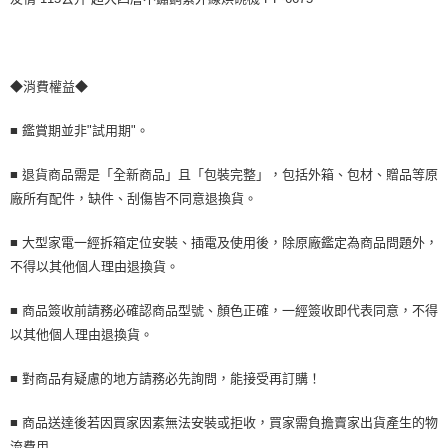
◆消費權益◆
■ 鑑賞期並非"試用期"。
■ 退貨商品需是「全新商品」且「包裝完整」，包括外箱、包材、贈品等原
廠所有配件，缺件、刮傷皆不同意退換貨。
■ 大型家電一經拆箱定位安裝、插電及使用後，除原廠鑑定為商品問題外，
不得以其他個人理由退換貨。
■ 商品簽收前請務必確認商品型號、顏色正確，一經簽收即代表同意，不得
以其他個人理由退換貨。
■ 對商品有疑慮的地方請務必先詢問，能接受再訂購！
■ 商品送達後若因買家因素無法安裝或拒收，買家需負擔賣家出貨產生的物
流費用