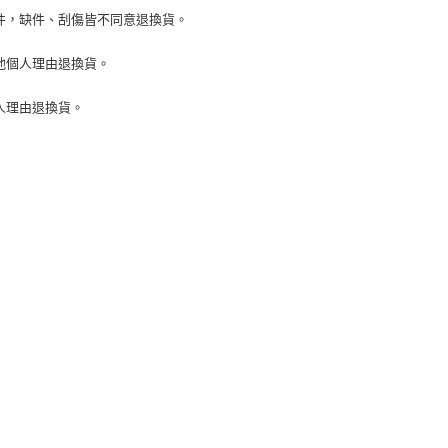
ee.tw/terms/#terms3
件，缺件、刮傷皆不同意退換貨。
年的使用者請事先徵得法定代理人或監護人之同意方可使用
E先享後付」，若未經同意申辦者引起之損失，本公司不負相關責
他個人理由退換貨。
AFTEE先享後付」時，將依據個別帳號之用戶狀況，依本公司
核予不同之上限額度；若仍有額度不足之情形，本公司將視審查
人理由退換貨。
用戶進行身份認證。
一人註冊多個帳號或使用他人資訊註冊。若發現惡意使用之情
科技股份有限公司將有權停止該用戶之使用額度並採取法律行