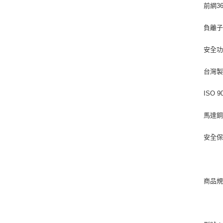
前網3
負離
安全
台灣
ISO 9
馬達
安全
商品