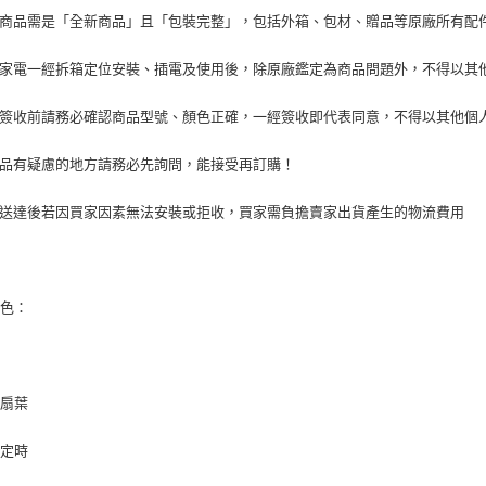
https://aft
貨商品需是「全新商品」且「包裝完整」，包括外箱、包材、贈品等原廠所有配
３．未成
「AFTE
任。
型家電一經拆箱定位安裝、插電及使用後，除原廠鑑定為商品問題外，不得以其
４．使用「
即時審查
品簽收前請務必確認商品型號、顏色正確，一經簽收即代表同意，不得以其他個
結果請求
５．嚴禁
形，恩沛
商品有疑慮的地方請務必先詢問，能接受再訂購！
動。
品送達後若因買家因素無法安裝或拒收，買家需負擔賣家出貨產生的物流費用
特色：
式扇葉
控定時