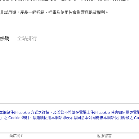
期非試用期，產品一經拆箱、插電及使用皆會影響您退貨權利。
熱銷
全站排行
本網站使用 cookie 方式之詳情，及若您不希望在電腦上使用 cookie 時應如何變更電腦的
」之 Cookie 聲明。您繼續使用本網站即表示您同意本公司得按本網站使用條款之 Coo
關於我們
客服資訊
品牌故事
購物說明
商店簡介
客服留言