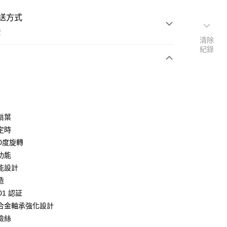
送方式
費
清除
紀錄
次付款
期付款
0 利率 每期
NT$659
21家銀行
扇葉
庫商業銀行
第一商業銀行
定時
業銀行
彰化商業銀行
0度旋轉
業儲蓄銀行
台北富邦商業銀行
功能
華商業銀行
兆豐國際商業銀行
能設計
小企業銀行
台中商業銀行
造
台灣）商業銀行
華泰商業銀行
業銀行
遠東國際商業銀行
001 認証
業銀行
永豐商業銀行
享後付
合金軸承強化設計
業銀行
星展（台灣）商業銀行
險絲
際商業銀行
中國信託商業銀行