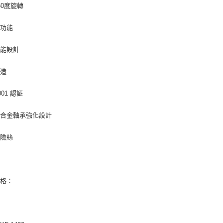
60度旋轉
子功能
功能設計
製造
001 認証
銅合金軸承強化設計
保險絲
規格：