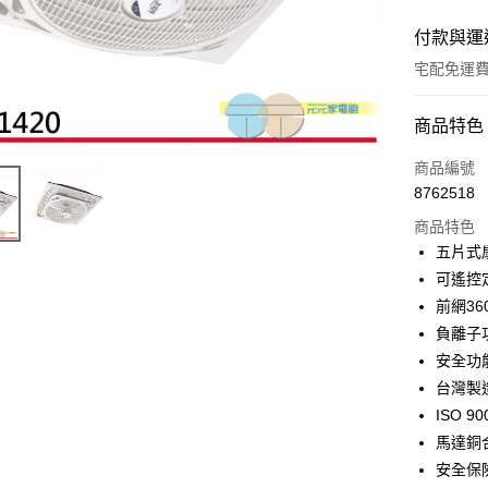
付款與運
宅配免運
付款方式
商品特色
信用卡一
商品編號
8762518
信用卡分
商品特色
3 期 
五片式
合作金
可遙控
LINE Pay
華南商
前網36
Apple Pay
上海商
負離子
國泰世
安全功
街口支付
臺灣中
台灣製
匯豐（
悠遊付
聯邦商
ISO 9
元大商
AFTEE先
馬達銅
玉山商
相關說明
安全保
台新國