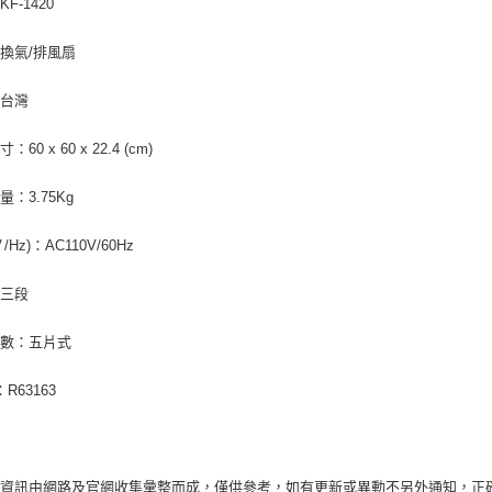
F-1420
換氣/排風扇
：台灣
60 x 60 x 22.4 (cm)
：3.75Kg
/Hz)：AC110V/60Hz
：三段
葉數：五片式
：R63163
品資訊由網路及官網收集彙整而成，僅供參考，如有更新或異動不另外通知，正