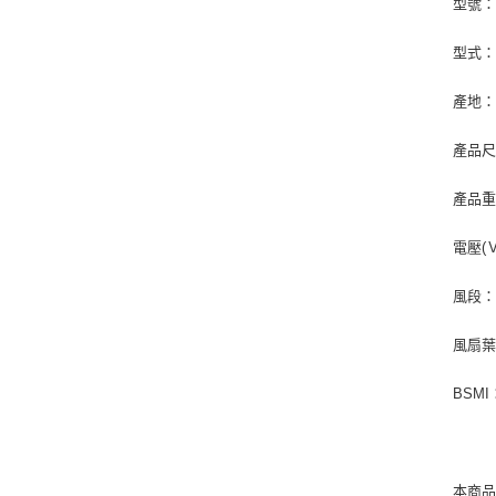
型號：K
型式：
產地
產品尺寸：
產品重量
電壓(Ｖ
風段
風扇
BSMI
本商