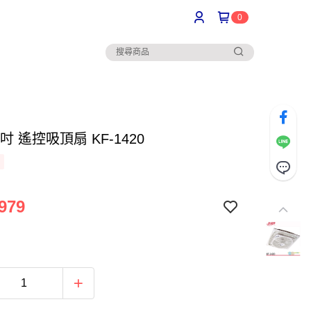
0
4吋 遙控吸頂扇 KF-1420
979