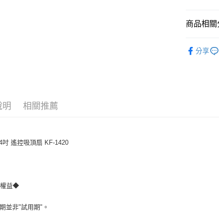
【關於「A
台灣樂
ATM付款
AFTEE
便利好安
商品相關分
１．簡單
２．便利
運送方式
涼夏家電
３．安心
分享
宅配
【「AFT
免運費
１．於結帳
付」結帳
２．訂單
３．收到繳
說明
相關推薦
／ATM／
※ 請注意
絡購買商品
先享後付
※ 交易是
4吋 遙控吸頂扇 KF-1420
是否繳費成
付客戶支
【注意事
費權益◆
１．透過由
交易，需
求債權轉
賞期並非"試用期"。
２．關於