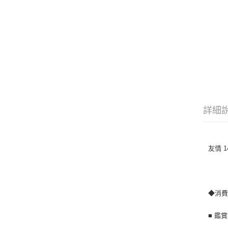
詳細
友情 1
◆消
■ 鑑