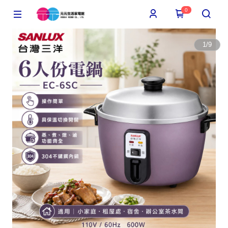
0
1
/
9