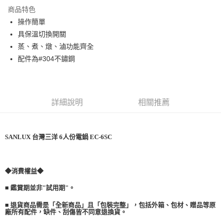
國泰世華商業銀行
兆豐國際商業銀行
商品特色
街口支付
臺灣中小企業銀行
台中商業銀行
操作簡單
匯豐（台灣）商業銀行
華泰商業銀行
悠遊付
具保溫切換開關
聯邦商業銀行
遠東國際商業銀行
元大商業銀行
永豐商業銀行
蒸、煮、燉、滷功能齊全
全盈+PAY
玉山商業銀行
星展（台灣）商業銀行
配件為#304不鏽鋼
台新國際商業銀行
中國信託商業銀行
AFTEE先享後付
台灣樂天信用卡公司
相關說明
【關於「AFTEE先享後付」】
ATM付款
AFTEE先享後付是「在收到商品之後才付款」的支付方式。 讓您購物簡單
詳細說明
相關推薦
便利好安心！
１．簡單：不需註冊會員、不需綁卡、不需儲值。
運送方式
２．便利：只要手機號碼，簡訊認證，即可結帳。
３．安心：先確認商品／服務後，再付款。
SANLUX 台灣三洋 6人份電鍋 EC-6SC
宅配
免運費
【「AFTEE先享後付」結帳流程】
１．於結帳方式選擇「AFTEE先享後付」後，將跳轉至「AFTEE先享後付」
結帳頁面，進行簡訊認證並確認金額後，即可完成結帳。
◆消費權益◆
２．訂單成立數日內，您將收到繳費通知簡訊。
■ 鑑賞期並非"試用期"。
３．收到繳費通知簡訊後14天內，點擊此簡訊中的連結，可透過四大超商／
ATM／網路銀行／等多元方式進行付款，方視為交易完成。
■ 退貨商品需是「全新商品」且「包裝完整」，包括外箱、包材、贈品等原
※ 請注意：結帳手續完成當下不需立刻繳費，但若您需要取消訂單，請聯絡
廠所有配件，缺件、刮傷皆不同意退換貨。
購買商品的店家。未經商家同意取消之訂單仍視為有效，需透過AFTEE先享