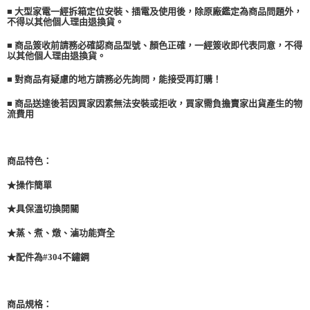
後付繳納相關費用。
■ 大型家電一經拆箱定位安裝、插電及使用後，除原廠鑑定為商品問題外，
※ 交易是否成功請以「AFTEE先享後付 」之結帳頁面顯示為準，若有關於
不得以其他個人理由退換貨。
是否繳費成功／繳費後需取消欲退款等相關疑問，請聯繫「AFTEE先享後付
客戶支援中心」
https://netprotections.freshdesk.com/support/home
■ 商品簽收前請務必確認商品型號、顏色正確，一經簽收即代表同意，不得
以其他個人理由退換貨。
【注意事項】
１．透過由恩沛科技股份有限公司提供之「AFTEE先享後付」服務完成之交
■ 對商品有疑慮的地方請務必先詢問，能接受再訂購！
易，需依本服務之必要範圍內提供個人資料，並將交易相關給付款項請求債
權轉讓予恩沛科技股份有限公司。
■ 商品送達後若因買家因素無法安裝或拒收，買家需負擔賣家出貨產生的物
流費用
２．關於個人資料處理事宜，請瀏覽以下網址：
https://aftee.tw/terms/#terms3
３．未成年的使用者請事先徵得法定代理人或監護人之同意方可使用
「AFTEE先享後付」，若未經同意申辦者引起之損失，本公司不負相關責
商品特色：
任。
４．使用「AFTEE先享後付」時，將依據個別帳號之用戶狀況，依本公司即
★
操作簡單
時審查核予不同之上限額度；若仍有額度不足之情形，本公司將視審查結果
請求用戶進行身份認證。
★
具保溫切換開關
５．嚴禁一人註冊多個帳號或使用他人資訊註冊。若發現惡意使用之情形，
恩沛科技股份有限公司將有權停止該用戶之使用額度並採取法律行動。
★
蒸、煮、燉、滷功能齊全
★
配件為#304不鏽鋼
商品規格：