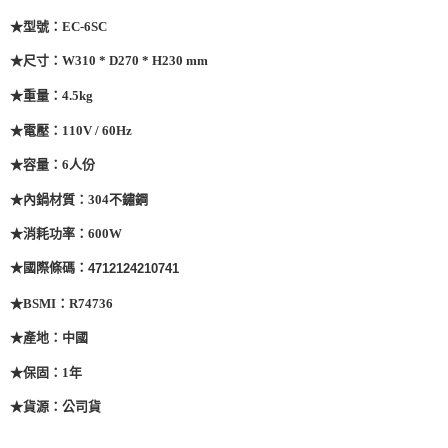
★
型號：EC-6SC
★
尺寸：W310 * D270 * H230 mm
★
重量：4.5kg
★
電壓：110V / 60Hz
★
容量：6人份
★
內鍋材質：304不鏽鋼
★
消耗功率：600W
★國際條碼
：
4712124210741
★
BSMI：R74736
★
產地：中國
★
保固：1年
★貨源：公司貨