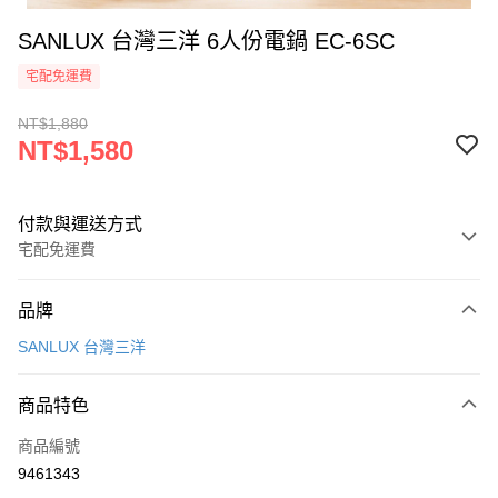
SANLUX 台灣三洋 6人份電鍋 EC-6SC
宅配免運費
NT$1,880
NT$1,580
付款與運送方式
宅配免運費
付款方式
品牌
信用卡一次付款
SANLUX 台灣三洋
信用卡分期付款
3 期 0 利率 每期
NT$526
21家銀行
商品特色
合作金庫商業銀行
第一商業銀行
LINE Pay
商品編號
華南商業銀行
彰化商業銀行
9461343
Apple Pay
上海商業儲蓄銀行
台北富邦商業銀行