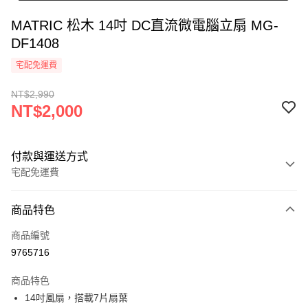
MATRIC 松木 14吋 DC直流微電腦立扇 MG-
DF1408
宅配免運費
NT$2,990
NT$2,000
付款與運送方式
宅配免運費
付款方式
商品特色
信用卡一次付款
商品編號
信用卡分期付款
9765716
3 期 0 利率 每期
NT$666
21家銀行
商品特色
合作金庫商業銀行
第一商業銀行
LINE Pay
14吋風扇，搭載7片扇葉
華南商業銀行
彰化商業銀行