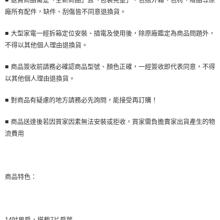
購買商品的店家。未經商家同意取消之訂單仍視為有效，需透過AFTEE先享
廠所有配件，缺件、刮傷皆不同意退換貨。
後付繳納相關費用。
※ 交易是否成功請以「AFTEE先享後付 」之結帳頁面顯示為準，若有關於
是否繳費成功／繳費後需取消欲退款等相關疑問，請聯繫「AFTEE先享後付
■ 大型家電一經拆箱定位安裝、插電及使用後，除原廠鑑定為商品問題外，
客戶支援中心」
https://netprotections.freshdesk.com/support/home
不得以其他個人理由退換貨。
【注意事項】
■ 商品簽收前請務必確認商品型號、顏色正確，一經簽收即代表同意，不得
１．透過由恩沛科技股份有限公司提供之「AFTEE先享後付」服務完成之交
易，需依本服務之必要範圍內提供個人資料，並將交易相關給付款項請求債
以其他個人理由退換貨。
權轉讓予恩沛科技股份有限公司。
２．關於個人資料處理事宜，請瀏覽以下網址：
■ 對商品有疑慮的地方請務必先詢問，能接受再訂購！
https://aftee.tw/terms/#terms3
３．未成年的使用者請事先徵得法定代理人或監護人之同意方可使用
「AFTEE先享後付」，若未經同意申辦者引起之損失，本公司不負相關責
■ 商品送達後若因買家因素無法安裝或拒收，買家需負擔賣家出貨產生的物
任。
流費用
４．使用「AFTEE先享後付」時，將依據個別帳號之用戶狀況，依本公司即
時審查核予不同之上限額度；若仍有額度不足之情形，本公司將視審查結果
請求用戶進行身份認證。
５．嚴禁一人註冊多個帳號或使用他人資訊註冊。若發現惡意使用之情形，
恩沛科技股份有限公司將有權停止該用戶之使用額度並採取法律行動。
商品特色：
14吋風扇，搭載7片扇葉