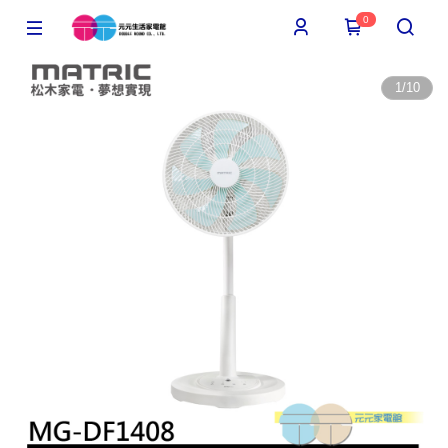
0
1
/
10