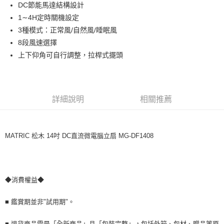
DC節能馬達結構設計
Apple Pay
上海商業儲蓄銀行
台北富邦商業銀行
國泰世華商業銀行
兆豐國際商業銀行
1∼4H定時關機設定
街口支付
臺灣中小企業銀行
台中商業銀行
3種模式：正常風/自然風/睡眠風
匯豐（台灣）商業銀行
華泰商業銀行
8段風速選擇
悠遊付
聯邦商業銀行
遠東國際商業銀行
上下仰角可自行調整，拉桿式擺頭
元大商業銀行
永豐商業銀行
全盈+PAY
玉山商業銀行
星展（台灣）商業銀行
台新國際商業銀行
中國信託商業銀行
AFTEE先享後付
台灣樂天信用卡公司
相關說明
詳細說明
相關推薦
【關於「AFTEE先享後付」】
ATM付款
AFTEE先享後付是「在收到商品之後才付款」的支付方式。 讓您購物簡單
便利好安心！
１．簡單：不需註冊會員、不需綁卡、不需儲值。
MATRIC 松木 14吋 DC直流微電腦立扇 MG-DF1408
運送方式
２．便利：只要手機號碼，簡訊認證，即可結帳。
３．安心：先確認商品／服務後，再付款。
宅配
免運費
【「AFTEE先享後付」結帳流程】
１．於結帳方式選擇「AFTEE先享後付」後，將跳轉至「AFTEE先享後付」
◆消費權益◆
結帳頁面，進行簡訊認證並確認金額後，即可完成結帳。
２．訂單成立數日內，您將收到繳費通知簡訊。
■ 鑑賞期並非"試用期"。
３．收到繳費通知簡訊後14天內，點擊此簡訊中的連結，可透過四大超商／
ATM／網路銀行／等多元方式進行付款，方視為交易完成。
※ 請注意：結帳手續完成當下不需立刻繳費，但若您需要取消訂單，請聯絡
■ 退貨商品需是「全新商品」且「包裝完整」，包括外箱、包材、贈品等原