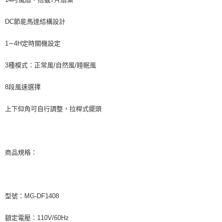
DC節能馬達結構設計
1∼4H定時關機設定
3種模式：正常風/自然風/睡眠風
8段風速選擇
上下仰角可自行調整，拉桿式擺頭
商品規格：
型號：MG-DF1408
額定電壓：110V/60Hz