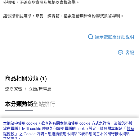
外通知，正確商品資訊及規格以實機為準。
鑑賞期非試用期，產品一經拆箱、插電及使用皆會影響您退貨權利。
顯示電腦版詳細說明
客服
商品相關分類 (1)
涼夏家電
立扇/無葉扇
本分類熱銷
全站排行
本網站中使用 cookie，欲查詢有關本網站使用 cookie 方式之詳情，及若您不希
熱門標籤
望在電腦上使用 cookie 時應如何變更電腦的 cookie 設定，請參閱本網站「
隱私
權條款
」之 Cookie 聲明。您繼續使用本網站即表示您同意本公司得按本網站使